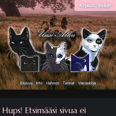
Siirry
Kirjaudu sisään
sisältöön
Etusivu
Info
Hahmot
Tarinat
Vieraskirja
Hups! Etsimääsi sivua ei